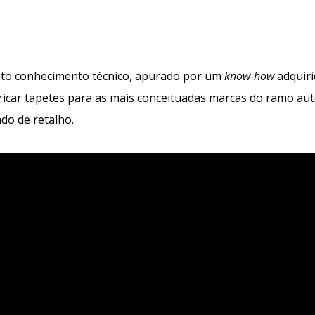
to conhecimento técnico, apurado por um
know-how
adquiri
ricar tapetes para as mais conceituadas marcas do ramo a
do de retalho.