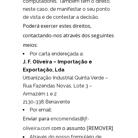
computadores. Também tem o direito,
neste caso, de manifestar o seu ponto
de vista e de contestar a decisão.
Poderá exercer estes direitos,
contactando-nos através dos seguintes
meios:
Por carta endereçada a:
J. F. Oliveira – Importação e
Exportação, Lda
Urbanização Industrial Quinta Verde –
Rua Fazendas Novas, Lote 3 –
Armazém 1 e 2
2130-338 Benavente
Por email:
Enviar para
encomendas@jf-
oliveira.com
com o assunto [REMOVER]
Através do nosso formulário de